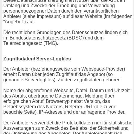
Diese Datenschutzerklärung klärt Nutzer über die Art, den
Umfang und Zwecke der Erhebung und Verwendung
personenbezogener Daten durch den verantwortlichen
Anbieter (siehe Impressum) auf dieser Website (im folgenden
“Angebot”) auf.
Die rechtlichen Grundlagen des Datenschutzes finden sich
im Bundesdatenschutzgesetz (BDSG) und dem
Telemediengesetz (TMG).
Zugriffsdaten/ Server-Logfiles
Der Anbieter (beziehungsweise sein Webspace-Provider)
erhebt Daten über jeden Zugriff auf das Angebot (so
genannte Serverlogfiles). Zu den Zugriffsdaten gehören:
Name der abgerufenen Webseite, Datei, Datum und Uhrzeit
des Abrufs, übertragene Datenmenge, Meldung über
erfolgreichen Abruf, Browsertyp nebst Version, das
Betriebssystem des Nutzers, Referrer URL (die zuvor
besuchte Seite), IP-Adresse und der anfragende Provider.
Der Anbieter verwendet die Protokolldaten nur für statistische
Auswertungen zum Zweck des Betriebs, der Sicherheit und
der Optimierung des Angebotes. Der Anbieterbehält sich