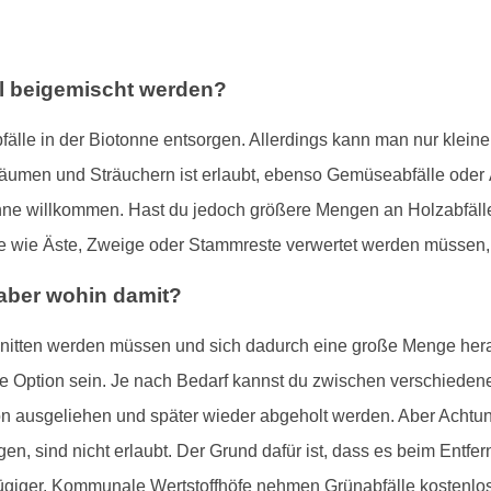
l beigemischt werden?
fälle in der Biotonne entsorgen. Allerdings kann man nur kleine
Bäumen und Sträuchern ist erlaubt, ebenso Gemüseabfälle oder
nne willkommen. Hast du jedoch größere Mengen an Holzabfälle
e wie Äste, Zweige oder Stammreste verwertet werden müssen, i
- aber wohin damit?
hnitten werden müssen und sich dadurch eine große Menge he
ne Option sein. Je nach Bedarf kannst du zwischen verschiede
 ausgeliehen und später wieder abgeholt werden. Aber Achtung:
n, sind nicht erlaubt. Der Grund dafür ist, dass es beim Entfern
giger. Kommunale Wertstoffhöfe nehmen Grünabfälle kostenlos 